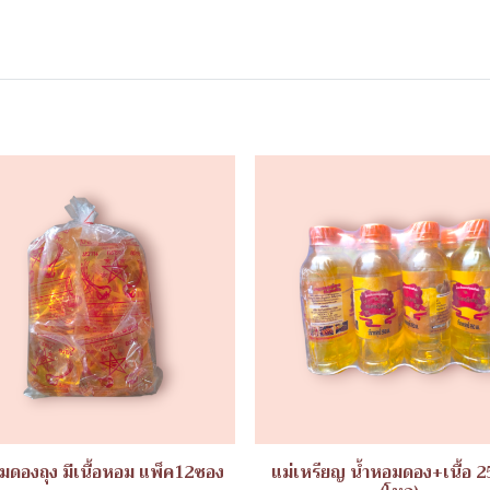
มดองถุง มีเนื้อหอม แพ็ค12ซอง
แม่เหรียญ น้ำหอมดอง+เนื้อ 