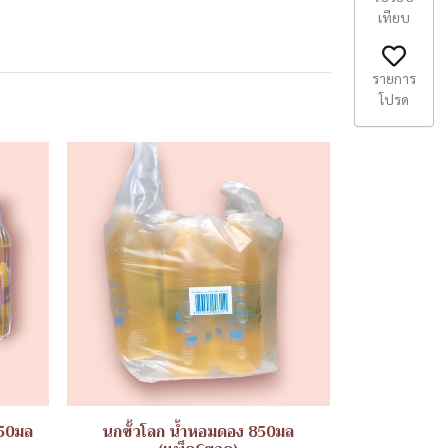
เทียบ
รายการ
โปรด
250มล
นกขั้วโลก น้ำหอมดอง 850มล