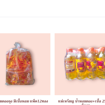
มดองถุง มีเนื้อหอม แพ็ค12ซอง
แม่เหรียญ น้ำหอมดอง+เนื้อ 