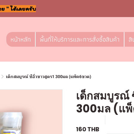
าย " ได้เลยครับ
หน้าหลัก
พื้นที่ให้บริการและการสั่งซื้อสินค้า
สิ
เด็กสมบูรณ์ ซีอิ๋วขาวสูตร1 300มล (แพ็ค6ขวด)
เด็กสมบูรณ์ 
300มล (แพ
SKU : g374
ขายแล้ว 1 
160 THB