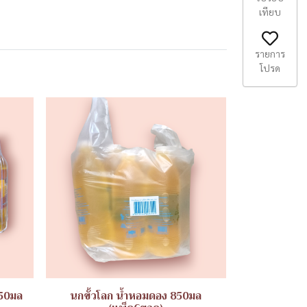
เทียบ
รายการ
โปรด
250มล
นกขั้วโลก น้ำหอมดอง 850มล