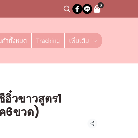
0
นค้าทั้งหมด
Tracking
เพิ่มเติม
ซีอิ๋วขาวสูตร1
็ค6ขวด)
ชิ้น
แชร์