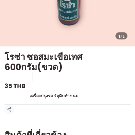
1/1
โรซ่า ซอสมะเขือเทศ
600กรัม(ขวด)
SKU : g381
ขายแล้ว 0 ชิ้น
35 THB
หมวดหมู่:
เครื่องปรุงรส วัตุดิบทำขนม
แชร์