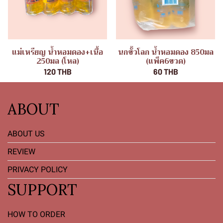
แม่เหรียญ น้ำหอมดอง+เนื้อ
นกขั้วโลก น้ำหอมดอง 850มล
250มล (โหล)
(แพ็ค6ขวด)
120 THB
60 THB
ABOUT
ABOUT US
REVIEW
PRIVACY POLICY
SUPPORT
HOW TO ORDER