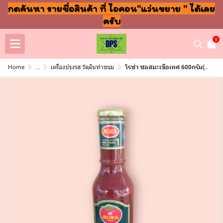
กดค้นหา รายชื่อสินค้า ที่ ไอคอน"แว่นขยาย " ได้เลย
ครับ
0
Home
...
เครื่องปรุงรส วัตุดิบทำขนม
โรซ่า ซอสมะเขือเทศ 600กรัม(ขวด)