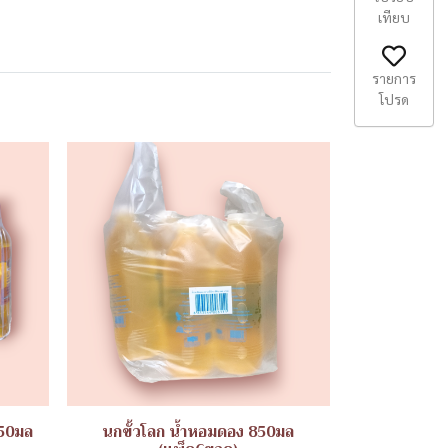
เทียบ
รายการ
โปรด
250มล
นกขั้วโลก น้ำหอมดอง 850มล