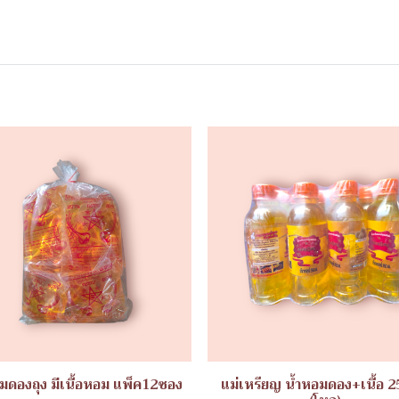
มดองถุง มีเนื้อหอม แพ็ค12ซอง
แม่เหรียญ น้ำหอมดอง+เนื้อ 