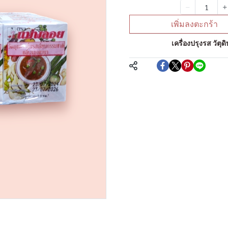
จำนวน
เพิ่มลงตะกร้า
หมวดหมู่:
เครื่องปรุงรส วัต
แชร์