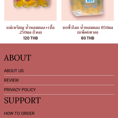
แม่เหรียญ น้ำหอมดอง+เนื้อ
นกขั้วโลก น้ำหอมดอง 850มล
250มล (โหล)
(แพ็ค6ขวด)
120 THB
60 THB
ABOUT
ABOUT US
REVIEW
PRIVACY POLICY
SUPPORT
HOW TO ORDER