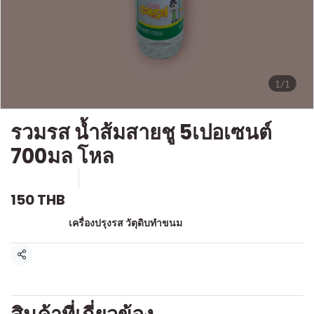
1/1
รวมรส น้ำส้มสายชู 5เปอเซนต์
700มล โหล
SKU : g338
ขายแล้ว 0 ชิ้น
150 THB
หมวดหมู่:
เครื่องปรุงรส วัตุดิบทำขนม
แชร์