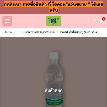
กดค้นหา รายชื่อสินค้า ที่ ไอคอน"แว่นขยาย " ได้เลย
ครับ
0
Home
...
เครื่องปรุงรส วัตุดิบทำขนม
รวมรส น้ำส้มสายชู 5เปอเซนต์ 700มล โหล
สินค้าหมด