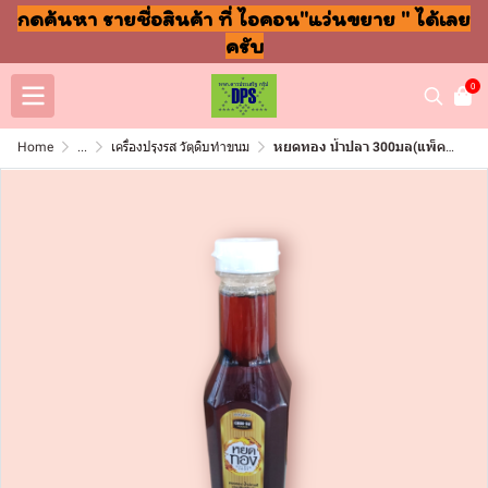
กดค้นหา รายชื่อสินค้า ที่ ไอคอน"แว่นขยาย " ได้เลย
ครับ
0
Home
...
เครื่องปรุงรส วัตุดิบทำขนม
หยดทอง น้ำปลา 300มล(แพ็ค6ขวด)