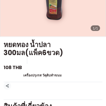
1/1
หยดทอง น้ำปลา
300มล(แพ็ค6ขวด)
SKU : g344
ขายแล้ว 0 ชิ้น
108 THB
หมวดหมู่:
เครื่องปรุงรส วัตุดิบทำขนม
แชร์