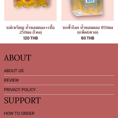
แม่เหรียญ น้ำหอมดอง+เนื้อ
นกขั้วโลก น้ำหอมดอง 850มล
250มล (โหล)
(แพ็ค6ขวด)
120 THB
60 THB
ABOUT
ABOUT US
REVIEW
PRIVACY POLICY
SUPPORT
HOW TO ORDER