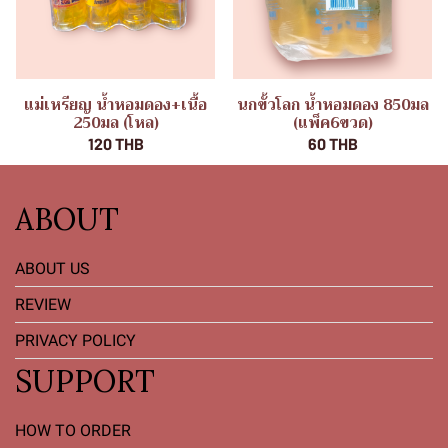
แม่เหรียญ น้ำหอมดอง+เนื้อ
นกขั้วโลก น้ำหอมดอง 850มล
250มล (โหล)
(แพ็ค6ขวด)
120 THB
60 THB
ABOUT
ABOUT US
REVIEW
PRIVACY POLICY
SUPPORT
HOW TO ORDER