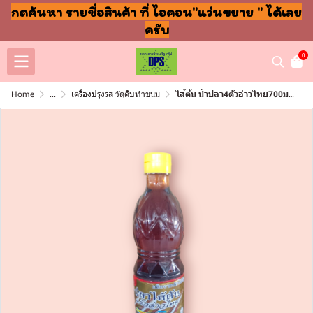
กดค้นหา รายชื่อสินค้า ที่ ไอคอน"แว่นขยาย " ได้เลย
ครับ
0
Home
...
เครื่องปรุงรส วัตุดิบทำขนม
ไส้ต้น น้ำปลา4ตัวอ่าวไทย700มล (ขวด)