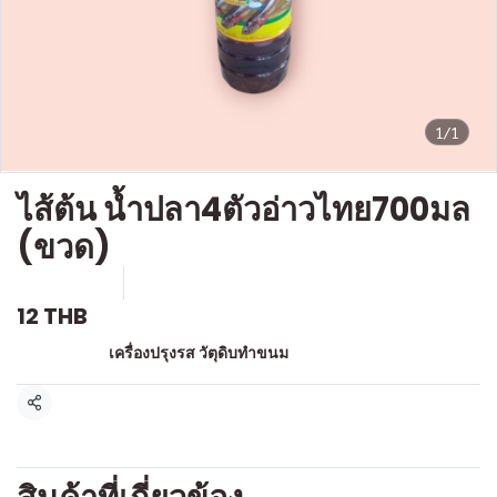
1/1
ไส้ต้น น้ำปลา4ตัวอ่าวไทย700มล
(ขวด)
SKU : g347
ขายแล้ว 19 ชิ้น
12 THB
หมวดหมู่:
เครื่องปรุงรส วัตุดิบทำขนม
แชร์