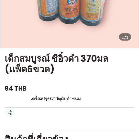
1/1
เด็กสมบูรณ์ ซีอิ๋วดำ 370มล
(แพ็ค6ขวด)
SKU : g353
ขายแล้ว 0 ชิ้น
84 THB
หมวดหมู่:
เครื่องปรุงรส วัตุดิบทำขนม
แชร์