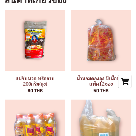
สินค้าที่เกี่ยวข้อง
แม่จันนวล พริกลาบ
น้ำหอมดองถุง มีเนื้อหอม
200กรัม(ถุง)
แพ็ค12ซอง
60 THB
50 THB