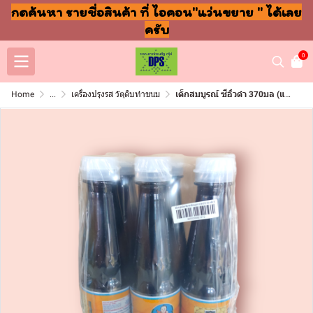
กดค้นหา รายชื่อสินค้า ที่ ไอคอน"แว่นขยาย " ได้เลย
ครับ
0
Home
...
เครื่องปรุงรส วัตุดิบทำขนม
เด็กสมบูรณ์ ซีอิ๋วดำ 370มล (แพ็ค6ขวด)