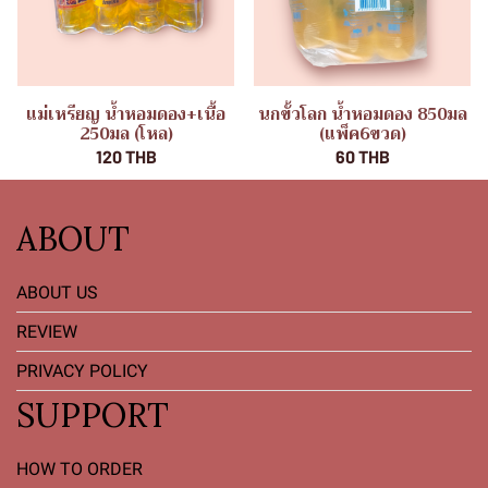
แม่เหรียญ น้ำหอมดอง+เนื้อ
นกขั้วโลก น้ำหอมดอง 850มล
250มล (โหล)
(แพ็ค6ขวด)
120 THB
60 THB
ABOUT
ABOUT US
REVIEW
PRIVACY POLICY
SUPPORT
HOW TO ORDER