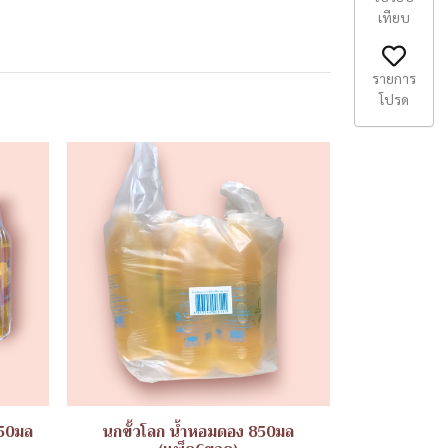
เทียบ
รายการ
โปรด
250มล
นกขั้วโลก น้ำหอมดอง 850มล