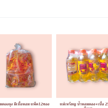
มดองถุง มีเนื้อหอม แพ็ค12ซอง
แม่เหรียญ น้ำหอมดอง+เนื้อ 