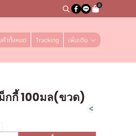
0
นค้าทั้งหมด
Tracking
เพิ่มเติม
็กกี้ 100มล(ขวด)
ชิ้น
แชร์