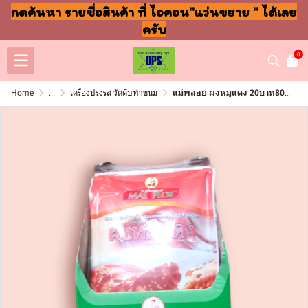
กดค้นหา รายชื่อสินค้า ที่ ไอคอน"แว่นขยาย " ได้เลย
ครับ
0
Home
...
เครื่องปรุงรส วัตุดิบทำขนม
แม่พลอย ผงหมูแดง 20บาท80กรัม(แพ็ค12ซอง)