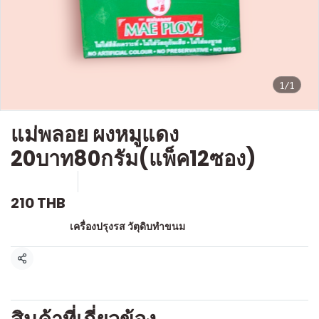
1/1
แม่พลอย ผงหมูแดง
20บาท80กรัม(แพ็ค12ซอง)
SKU : g149
ขายแล้ว 0 ชิ้น
210 THB
หมวดหมู่:
เครื่องปรุงรส วัตุดิบทำขนม
แชร์