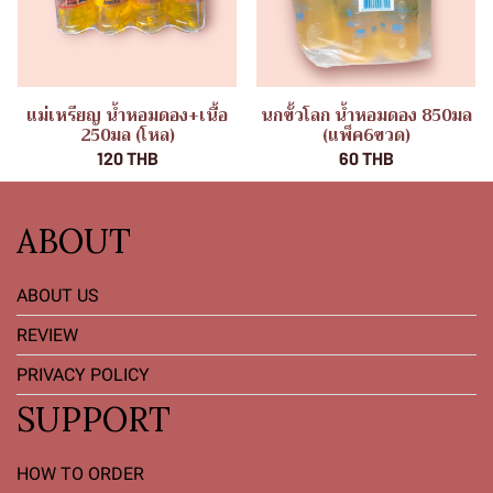
แม่เหรียญ น้ำหอมดอง+เนื้อ
นกขั้วโลก น้ำหอมดอง 850มล
250มล (โหล)
(แพ็ค6ขวด)
120 THB
60 THB
ABOUT
ABOUT US
REVIEW
PRIVACY POLICY
SUPPORT
HOW TO ORDER