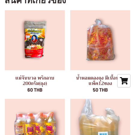
สินค้าที่เกี่ยวข้อง
แม่จันนวล พริกลาบ
น้ำหอมดองถุง มีเนื้อหอม
200กรัม(ถุง)
แพ็ค12ซอง
60 THB
50 THB