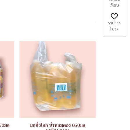
เทียบ
รายการ
โปรด
250มล
นกขั้วโลก น้ำหอมดอง 850มล