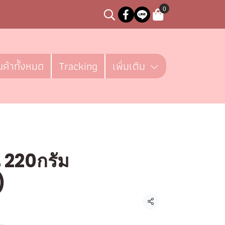
0
นค้าทั้งหมด
Tracking
เพิ่มเติม
น 220กรัม
)
 ชิ้น
แชร์