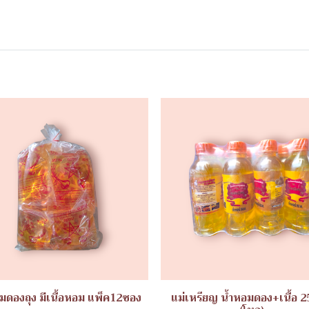
มดองถุง มีเนื้อหอม แพ็ค12ซอง
แม่เหรียญ น้ำหอมดอง+เนื้อ 