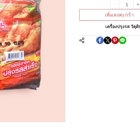
จำนวน
เพิ่มลงตะกร้า
หมวดหมู่:
เครื่องปรุงรส วัต
แชร์