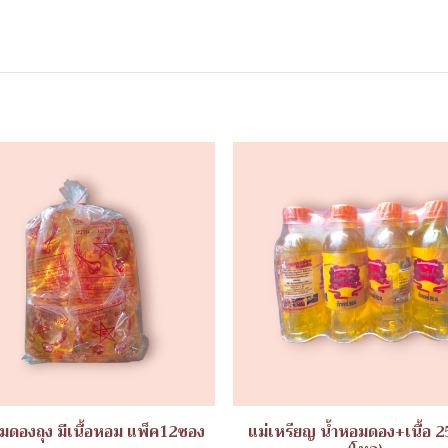
มดองถุง มีเนื้อหอม แพ็ค12ซอง
แม่เหรียญ น้ำหอมดอง+เนื้อ 