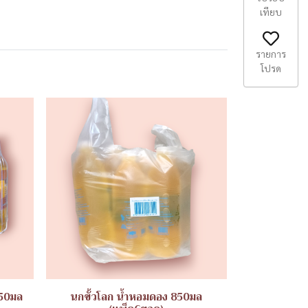
เทียบ
รายการ
โปรด
250มล
นกขั้วโลก น้ำหอมดอง 850มล