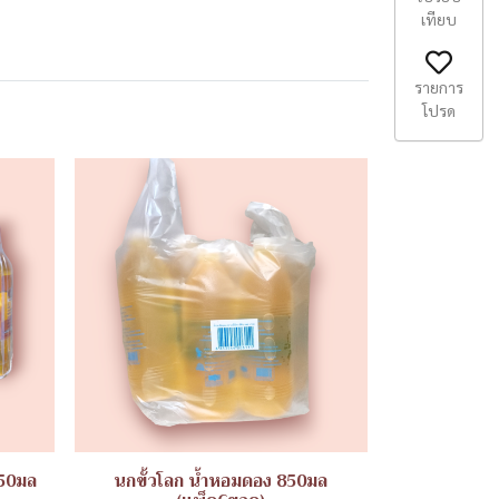
เทียบ
รายการ
โปรด
250มล
นกขั้วโลก น้ำหอมดอง 850มล