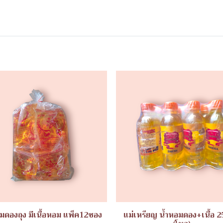
มดองถุง มีเนื้อหอม แพ็ค12ซอง
แม่เหรียญ น้ำหอมดอง+เนื้อ 