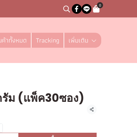
0
นค้าทั้งหมด
Tracking
เพิ่มเติม
กรัม (แพ็ค30ซอง)
ชิ้น
แชร์