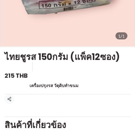
1/1
ไทยชูรส 150กรัม (แพ็ค12ซอง)
SKU : g107
ขายแล้ว 0 ชิ้น
215 THB
หมวดหมู่:
เครื่องปรุงรส วัตุดิบทำขนม
แชร์
สินค้าที่เกี่ยวข้อง