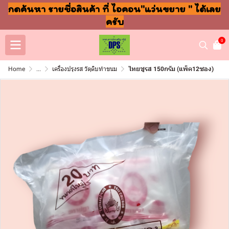
กดค้นหา รายชื่อสินค้า ที่ ไอคอน"แว่นขยาย " ได้เลย
ครับ
0
Home
...
เครื่องปรุงรส วัตุดิบทำขนม
ไทยชูรส 150กรัม (แพ็ค12ซอง)