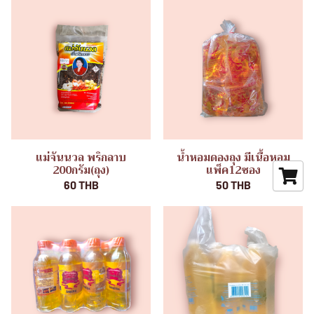
แม่จันนวล พริกลาบ
น้ำหอมดองถุง มีเนื้อหอม
200กรัม(ถุง)
แพ็ค12ซอง
60 THB
50 THB