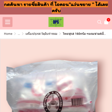
กดค้นหา รายชื่อสินค้า ที่ ไอคอน"แว่นขยาย " ได้เลย
ครับ
0
Home
...
เครื่องปรุงรส วัตุดิบทำขนม
ไทยชูรส 160กรัม +แถมชาม6นิ้ว (แพ็ค12ซอง+จาน12ใบ)