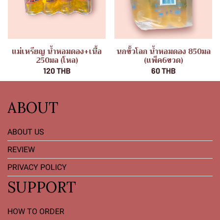
แม่เหรียญ น้ำหอมดอง+เนื้อ
นกขั้วโลก น้ำหอมดอง 850มล
250มล (โหล)
(แพ็ค6ขวด)
120 THB
60 THB
ABOUT
ABOUT US
REVIEW
PRIVACY POLICY
SUPPORT
HOW TO ORDER