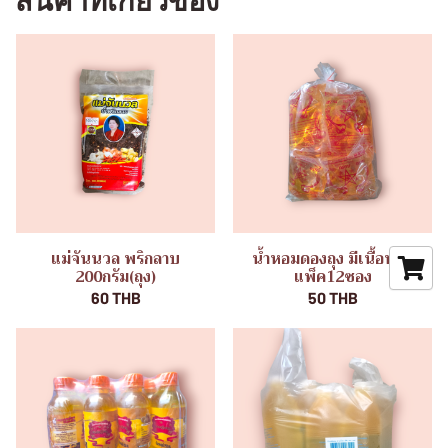
สินค้าที่เกี่ยวข้อง
แม่จันนวล พริกลาบ
น้ำหอมดองถุง มีเนื้อหอม
200กรัม(ถุง)
แพ็ค12ซอง
60 THB
50 THB