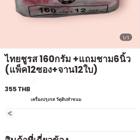
1/1
ไทยชูรส 160กรัม +แถมชาม6นิ้ว
(แพ็ค12ซอง+จาน12ใบ)
SKU : g108
ขายแล้ว 0 ชิ้น
355 THB
หมวดหมู่:
เครื่องปรุงรส วัตุดิบทำขนม
แชร์