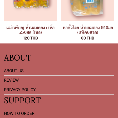
แม่เหรียญ น้ำหอมดอง+เนื้อ
นกขั้วโลก น้ำหอมดอง 850มล
250มล (โหล)
(แพ็ค6ขวด)
120 THB
60 THB
ABOUT
ABOUT US
REVIEW
PRIVACY POLICY
SUPPORT
HOW TO ORDER