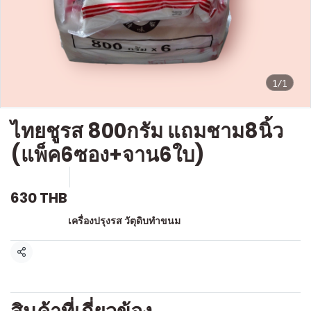
1/1
ไทยชูรส 800กรัม แถมชาม8นิ้ว
(แพ็ค6ซอง+จาน6ใบ)
SKU : g111
ขายแล้ว 0 ชิ้น
630 THB
หมวดหมู่:
เครื่องปรุงรส วัตุดิบทำขนม
แชร์