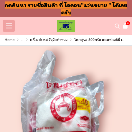
กดค้นหา รายชื่อสินค้า ที่ ไอคอน"แว่นขยาย " ได้เลย
ครับ
0
Home
...
เครื่องปรุงรส วัตุดิบทำขนม
ไทยชูรส 800กรัม แถมชาม8นิ้ว (แพ็ค6ซอง+จาน6ใบ)