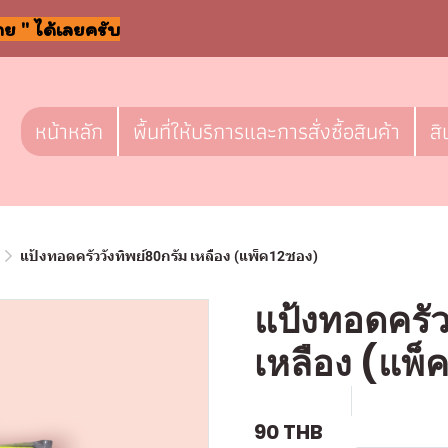
าย " ได้เลยครับ
หน้าหลัก
พื้นที่ให้บริการและการสั่งซื้อสินค้า
สิ
แป้งทอดครัววังทิพย์80กรัม เหลือง (แพ็ค12ซอง)
แป้งทอดครัว
เหลือง (แพ็
SKU : g080
ขายแล้ว 3 
90 THB