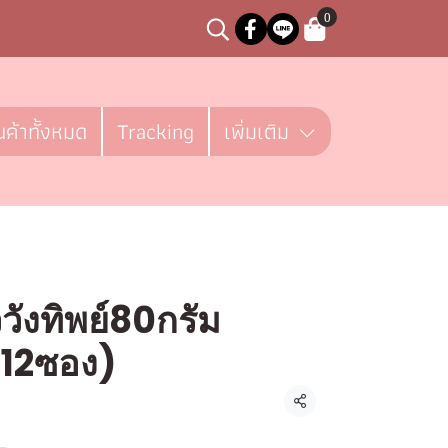
0
นค้าทั้งหมด
Tracking
เพิ่มเติม
วังทิพย์80กรัม
ค12ซอง)
ชิ้น
แชร์