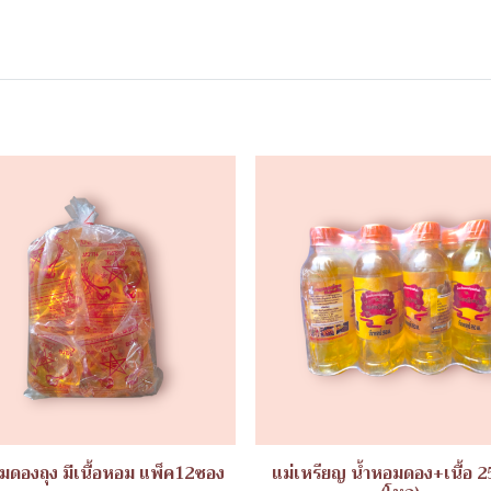
มดองถุง มีเนื้อหอม แพ็ค12ซอง
แม่เหรียญ น้ำหอมดอง+เนื้อ 