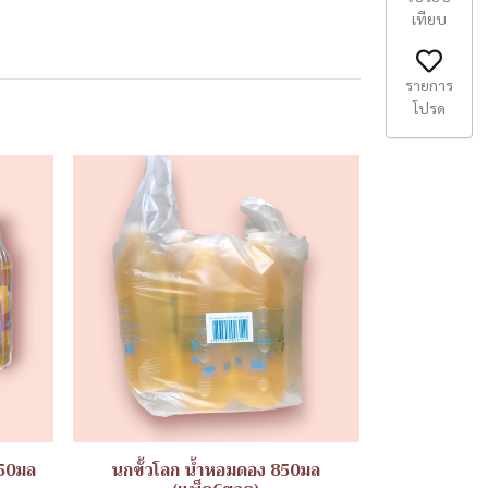
เทียบ
รายการ
โปรด
250มล
นกขั้วโลก น้ำหอมดอง 850มล