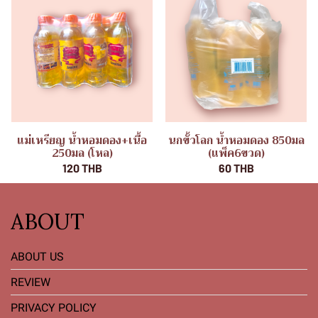
แม่เหรียญ น้ำหอมดอง+เนื้อ
นกขั้วโลก น้ำหอมดอง 850มล
250มล (โหล)
(แพ็ค6ขวด)
120 THB
60 THB
ABOUT
ABOUT US
REVIEW
PRIVACY POLICY