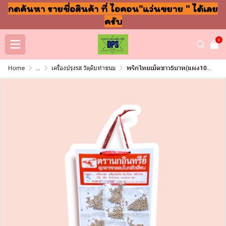
กดค้นหา รายชื่อสินค้า ที่ ไอคอน"แว่นขยาย " ได้เลย
ครับ
0
Home
...
เครื่องปรุงรส วัตุดิบทำขนม
พริกไทยเม็ดขาว5บาท(แผง10ซอง)