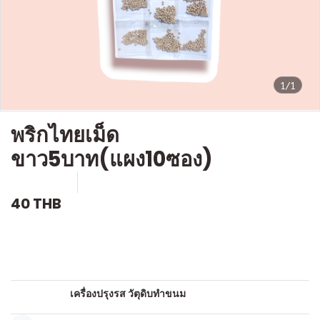
1/1
พริกไทยเม็ด
ขาว5บาท(แผง10ซอง)
SKU : g018
ขายแล้ว 0 ชิ้น
40 THB
คำอธิบายสินค้าแบบย่อ
เครื่องเทศ
หมวดหมู่:
เครื่องปรุงรส วัตุดิบทำขนม