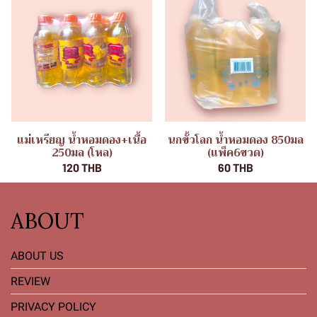
แม่เหรียญ น้ำหอมดอง+เนื้อ
นกขั้วโลก น้ำหอมดอง 850มล
250มล (โหล)
(แพ็ค6ขวด)
120 THB
60 THB
ABOUT
ABOUT US
REVIEW
PRIVACY POLICY