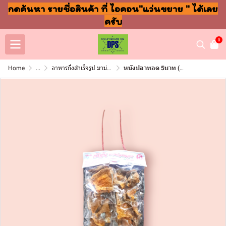
กดค้นหา รายชื่อสินค้า ที่ ไอคอน"แว่นขยาย " ได้เลย
ครับ
0
Home
...
อาหารกึ่งสำเร็จรูป มาม่า ปลากระป๋อง
หนังปลาทอด 5บาท (โหล)