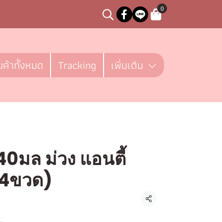
0
นค้าทั้งหมด
Tracking
เพิ่มเติม
0มล ม่วง แอนตี้
ค4ขวด)
ชิ้น
แชร์