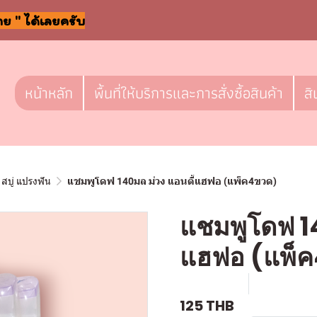
าย " ได้เลยครับ
หน้าหลัก
พื้นที่ให้บริการและการสั่งซื้อสินค้า
สิ
สบู่ แปรงฟัน
แชมพูโดฟ 140มล ม่วง แอนตี้แฮฟอ (แพ็ค4ขวด)
แชมพูโดฟ 14
แฮฟอ (แพ็
SKU : a532
ขายแล้ว 0 
125 THB