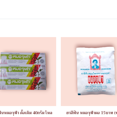
ฟันหมอจุฬา ดั้งเดิม 40กรัม โหล
ยาสีฟัน หมอจุฬาผง 15บาท (