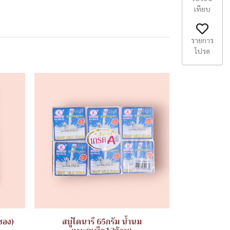
เทียบ
รายการ
โปรด
ซอง)
สบู่ไดนารี 65กรัม น้ำนม