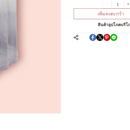
จำนวน
เพิ่มลงตะกร้า
หมวดหมู่:
สินค้าอุปโภคบริโภ
แชร์