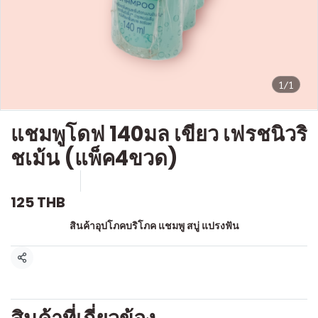
1/1
แชมพูโดฟ 140มล เขียว เฟรชนิวริ
ชเม้น (แพ็ค4ขวด)
SKU : a534
ขายแล้ว 0 ชิ้น
125 THB
หมวดหมู่:
สินค้าอุปโภคบริโภค แชมพู สบู่ แปรงฟัน
แชร์