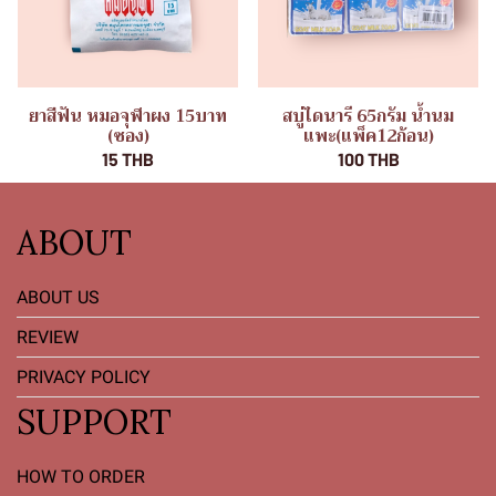
ยาสีฟัน หมอจุฬาผง 15บาท
สบู่ไดนารี 65กรัม น้ำนม
(ซอง)
แพะ(แพ็ค12ก้อน)
15 THB
100 THB
ABOUT
ABOUT US
REVIEW
PRIVACY POLICY
SUPPORT
HOW TO ORDER