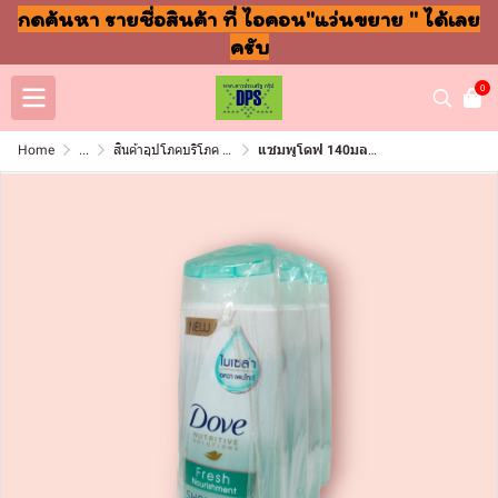
กดค้นหา รายชื่อสินค้า ที่ ไอคอน"แว่นขยาย " ได้เลย
ครับ
0
Home
...
สินค้าอุปโภคบริโภค แชมพู สบู่ แปรงฟัน
แชมพูโดฟ 140มล เขียว เฟรชนิวริชเม้น (แพ็ค4ขวด)