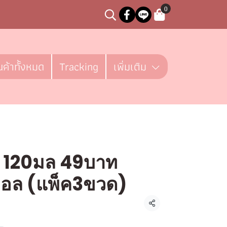
0
นค้าทั้งหมด
Tracking
เพิ่มเติม
ร์ 120มล 49บาท
ทอล (แพ็ค3ขวด)
ชิ้น
แชร์