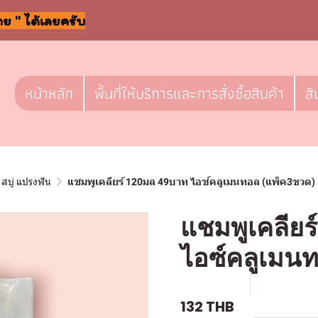
าย " ได้เลยครับ
หน้าหลัก
พื้นที่ให้บริการและการสั่งซื้อสินค้า
สิ
สบู่ แปรงฟัน
แชมพูเคลียร์ 120มล 49บาท ไอซ์คลูเมนทอล (แพ็ค3ขวด)
แชมพูเคลีย
ไอซ์คลูเมน
SKU : a554
ขายแล้ว 0 
132 THB