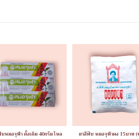
ฟันหมอจุฬา ดั้งเดิม 40กรัม โหล
ยาสีฟัน หมอจุฬาผง 15บาท (