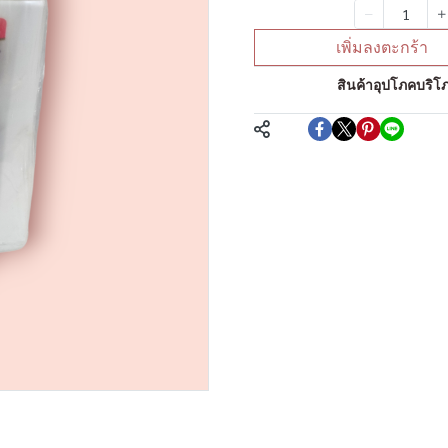
จำนวน
เพิ่มลงตะกร้า
หมวดหมู่:
สินค้าอุปโภคบริโภ
แชร์