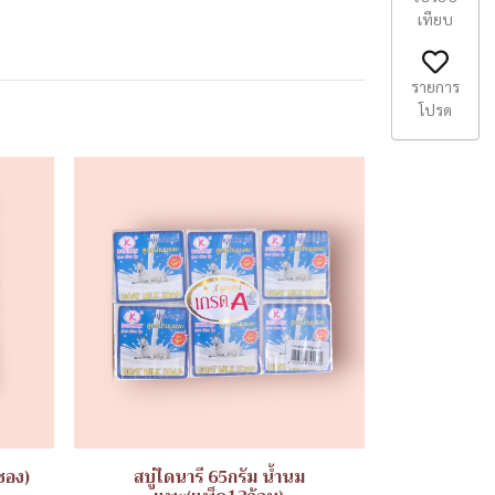
เทียบ
รายการ
โปรด
ซอง)
สบู่ไดนารี 65กรัม น้ำนม