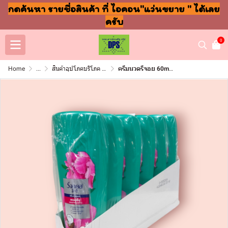
กดค้นหา รายชื่อสินค้า ที่ ไอคอน"แว่นขยาย " ได้เลย
ครับ
0
Home
...
สินค้าอุปโภคบริโภค แชมพู สบู่ แปรงฟัน
ครีมนวดรีจอย 60ml 20บาท แพ็ค6ขวด ลดผมชี้ฟู