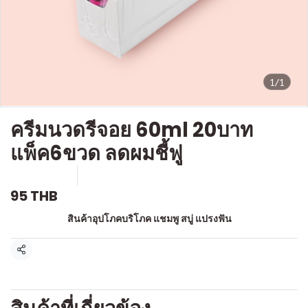
1/1
ครีมนวดรีจอย 60ml 20บาท
แพ็ค6ขวด ลดผมชี้ฟู
SKU : a622
ขายแล้ว 0 ชิ้น
95 THB
หมวดหมู่:
สินค้าอุปโภคบริโภค แชมพู สบู่ แปรงฟัน
แชร์