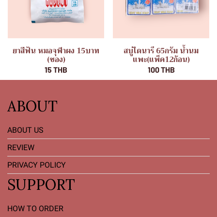
ยาสีฟัน หมอจุฬาผง 15บาท
สบู่ไดนารี 65กรัม น้ำนม
(ซอง)
แพะ(แพ็ค12ก้อน)
15 THB
100 THB
ABOUT
ABOUT US
REVIEW
PRIVACY POLICY
SUPPORT
HOW TO ORDER