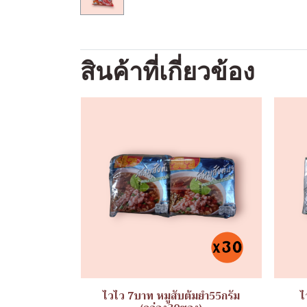
สินค้าที่เกี่ยวข้อง
ไวไว 7บาท หมูสับต้มยำ55กรัม
ไ