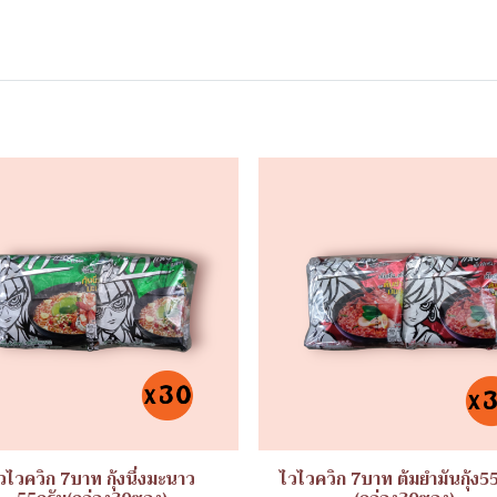
วไวควิก 7บาท กุ้งนึ่งมะนาว
ไวไวควิก 7บาท ต้มยำมันกุ้ง5