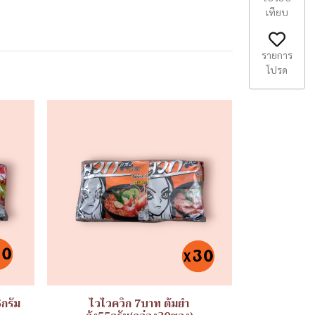
เทียบ
รายการ
โปรด
5กรัม
ไวไวควิก 7บาท ต้มยำ