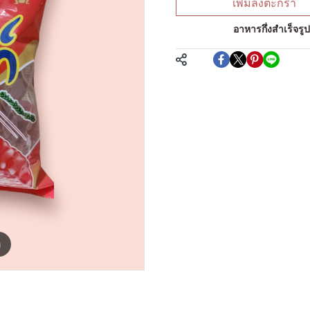
เพิ่มลงตะกร้า
หมวดหมู่:
อาหารกึ่งสำเร็จรู
แชร์
m