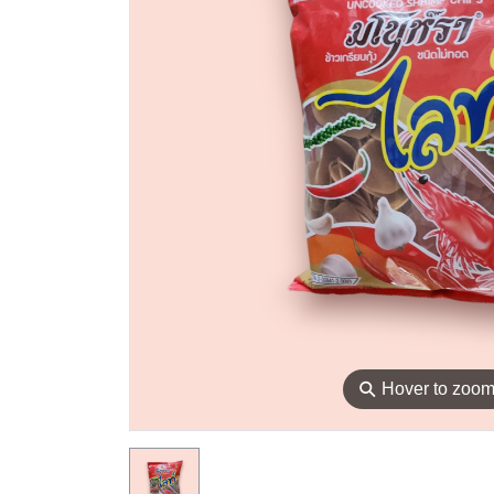
⚲
Hover to zoo