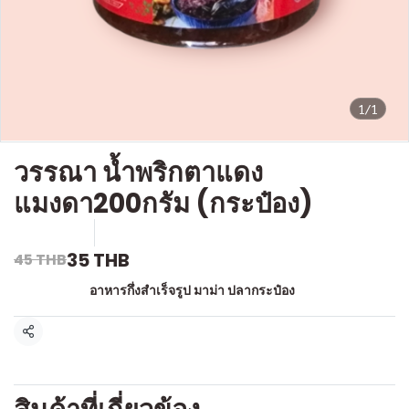
1/1
วรรณา น้ำพริกตาแดง
แมงดา200กรัม (กระป๋อง)
SKU : l514
ขายแล้ว 1 ชิ้น
35 THB
45 THB
หมวดหมู่:
อาหารกึ่งสำเร็จรูป มาม่า ปลากระป๋อง
แชร์