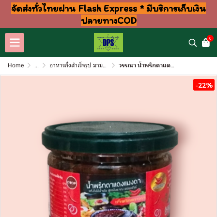
จัดส่งทั่วไทยผ่าน Flash Express * มีบริการเก็บเงิน
ปลายทางCOD
0
Home
...
อาหารกึ่งสำเร็จรูป มาม่า ปลากระป๋อง
วรรณา น้ำพริกตาแดงแมงดา200กรัม (กระป๋อง)
-22%