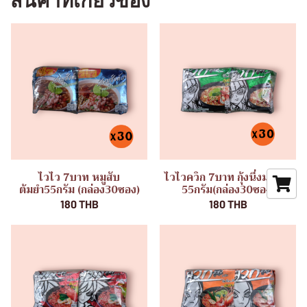
สินค้าที่เกี่ยวข้อง
ไวไว 7บาท หมูสับ
ไวไวควิก 7บาท กุ้งนึ่งมะนาว
ต้มยำ55กรัม (กล่อง30ซอง)
55กรัม(กล่อง30ซอง)
180 THB
180 THB