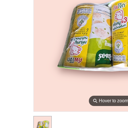
⚲
Hover to zoo