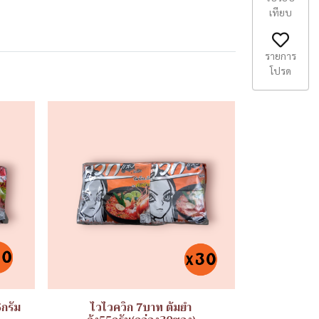
เทียบ
รายการ
โปรด
5กรัม
ไวไวควิก 7บาท ต้มยำ