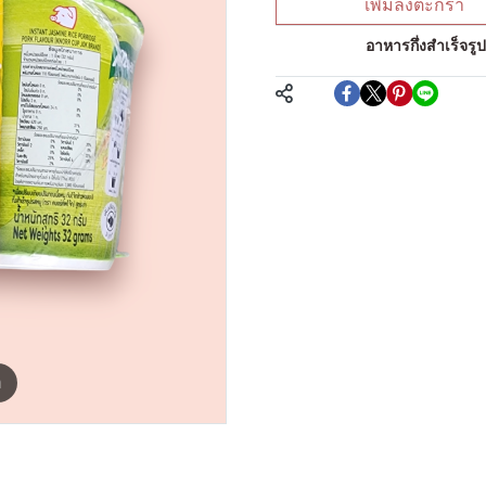
เพิ่มลงตะกร้า
หมวดหมู่:
อาหารกึ่งสำเร็จรู
แชร์
m