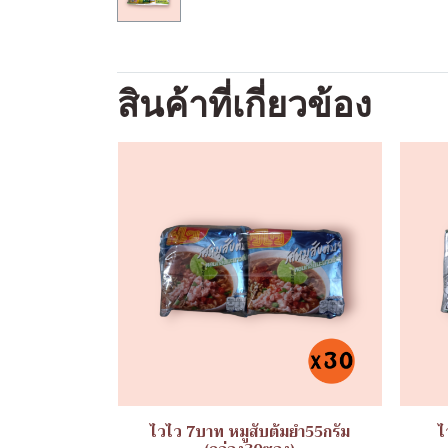
สินค้าที่เกี่ยวข้อง
ไวไว 7บาท หมูสับต้มยำ55กรัม
ไ