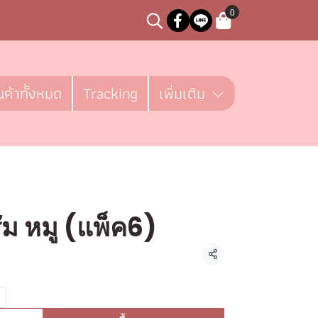
0
นค้าทั้งหมด
Tracking
เพิ่มเติม
ัม หมู (แพ็ค6)
ิ้น
แชร์