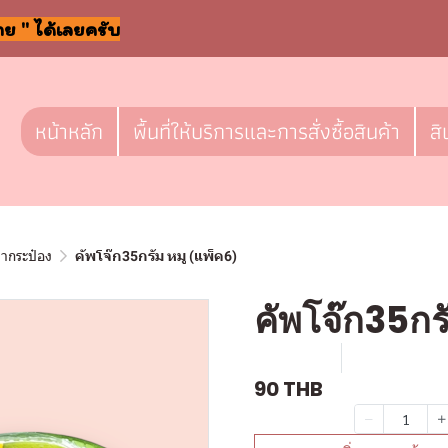
าย " ได้เลยครับ
หน้าหลัก
พื้นที่ให้บริการและการสั่งซื้อสินค้า
สิ
ลากระป๋อง
คัพโจ๊ก35กรัม หมู (แพ็ค6)
คัพโจ๊ก35กร
SKU : l551
ขายแล้ว 0 ช
90 THB
จำนวน