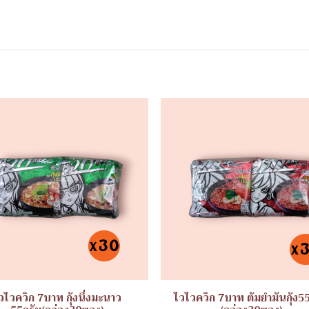
วไวควิก 7บาท กุ้งนึ่งมะนาว
ไวไวควิก 7บาท ต้มยำมันกุ้ง5