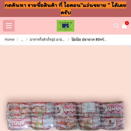
กดค้นหา รายชื่อสินค้า ที่ ไอคอน"แว่นขยาย " ได้เลย
ครับ
0
Home
...
อาหารกึ่งสำเร็จรูป มาม่า ปลากระป๋อง
ปุ้มปุ้ย ปลาลาภ 80กรัม (แพ็ค10)