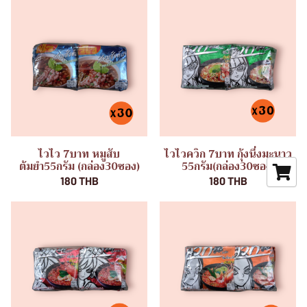
ไวไว 7บาท หมูสับ
ไวไวควิก 7บาท กุ้งนึ่งมะนาว
ต้มยำ55กรัม (กล่อง30ซอง)
55กรัม(กล่อง30ซอง)
180 THB
180 THB