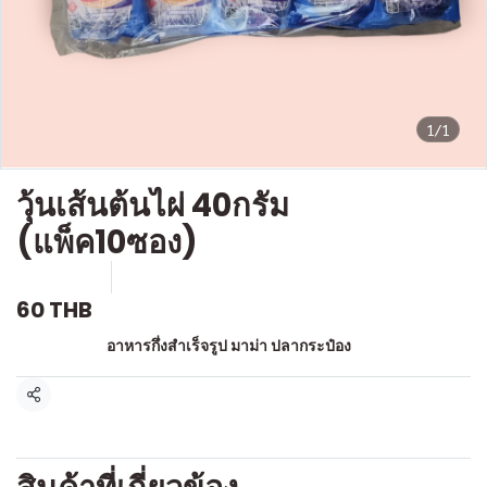
1/1
วุ้นเส้นต้นไผ่ 40กรัม
(แพ็ค10ซอง)
SKU : l108
ขายแล้ว 0 ชิ้น
60 THB
หมวดหมู่:
อาหารกึ่งสำเร็จรูป มาม่า ปลากระป๋อง
แชร์