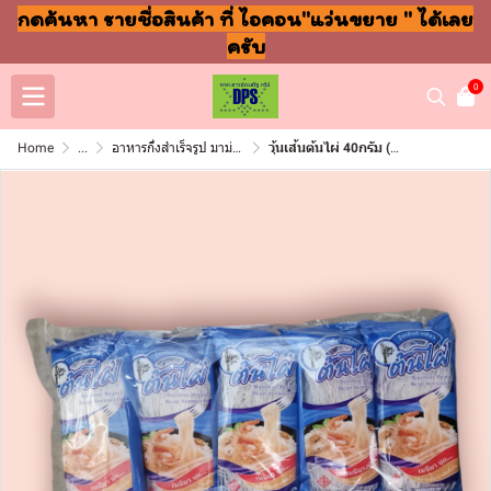
กดค้นหา รายชื่อสินค้า ที่ ไอคอน"แว่นขยาย " ได้เลย
ครับ
0
Home
...
อาหารกึ่งสำเร็จรูป มาม่า ปลากระป๋อง
วุ้นเส้นต้นไผ่ 40กรัม (แพ็ค10ซอง)