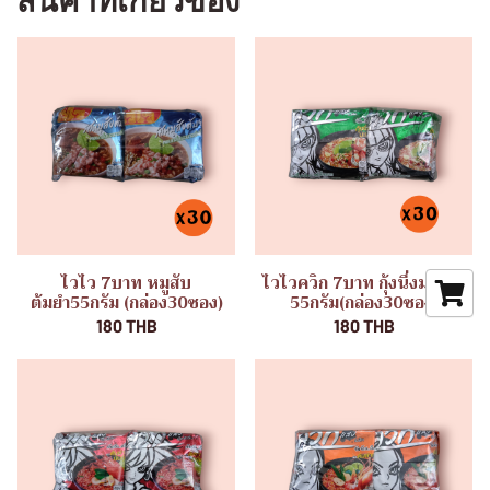
สินค้าที่เกี่ยวข้อง
ไวไว 7บาท หมูสับ
ไวไวควิก 7บาท กุ้งนึ่งมะนาว
ต้มยำ55กรัม (กล่อง30ซอง)
55กรัม(กล่อง30ซอง)
180 THB
180 THB