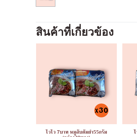
สินค้าที่เกี่ยวข้อง
ไวไว 7บาท หมูสับต้มยำ55กรัม
ไ