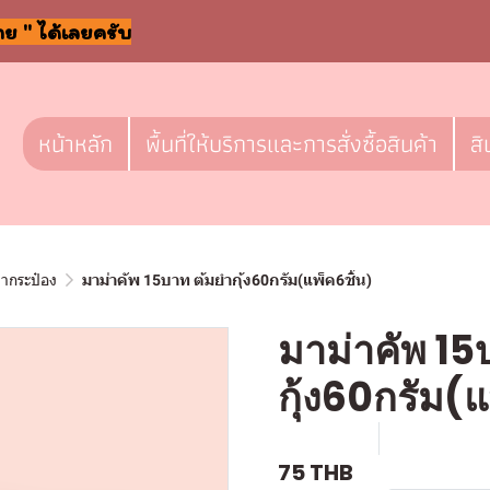
าย " ได้เลยครับ
หน้าหลัก
พื้นที่ให้บริการและการสั่งซื้อสินค้า
สิ
ลากระป๋อง
มาม่าคัพ 15บาท ต้มยำกุ้ง60กรัม(แพ็ค6ชิ้น)
มาม่าคัพ 15
กุ้ง60กรัม(แ
SKU : l084
ขายแล้ว 0 
75 THB