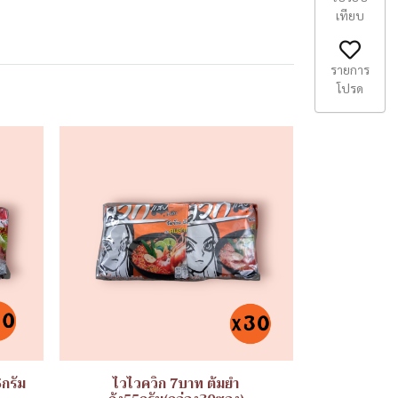
เทียบ
รายการ
โปรด
5กรัม
ไวไวควิก 7บาท ต้มยำ