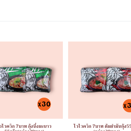
วไวควิก 7บาท กุ้งนึ่งมะนาว
ไวไวควิก 7บาท ต้มยำมันกุ้ง5