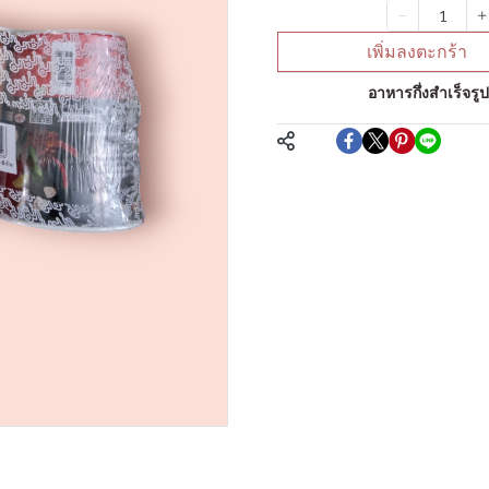
จำนวน
เพิ่มลงตะกร้า
หมวดหมู่:
อาหารกึ่งสำเร็จรู
แชร์