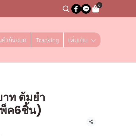
0
นค้าทั้งหมด
Tracking
เพิ่มเติม
บาท ต้มยำ
พ็ค6ชิ้น)
ชิ้น
แชร์