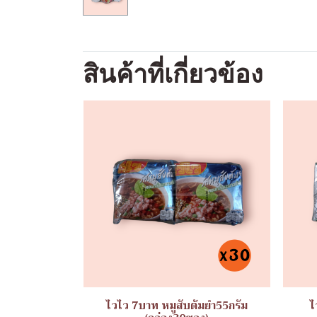
สินค้าที่เกี่ยวข้อง
ไวไว 7บาท หมูสับต้มยำ55กรัม
ไ