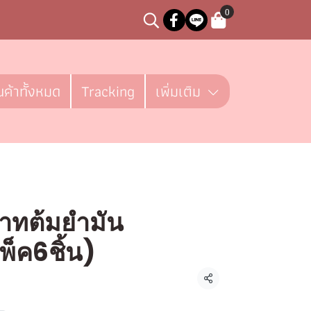
0
นค้าทั้งหมด
Tracking
เพิ่มเติม
บาทต้มยำมัน
พ็ค6ชิ้น)
ชิ้น
แชร์