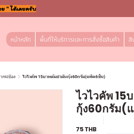
าย " ได้เลยครับ
หน้าหลัก
พื้นที่ให้บริการและการสั่งซื้อสินค้า
สิ
ลากระป๋อง
ไวไวคัพ 15บาทต้มยำมันกุ้ง60กรัม(แพ็ค6ชิ้น)
ไวไวคัพ 15
กุ้ง60กรัม(แ
SKU : l086
ขายแล้ว 2 
75 THB