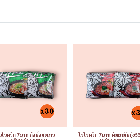
วไวควิก 7บาท กุ้งนึ่งมะนาว
ไวไวควิก 7บาท ต้มยำมันกุ้ง5