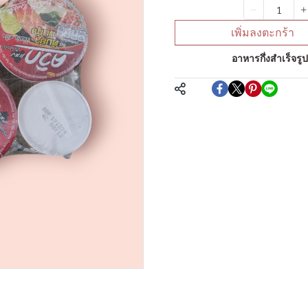
จำนวน
เพิ่มลงตะกร้า
หมวดหมู่:
อาหารกึ่งสำเร็จรู
แชร์