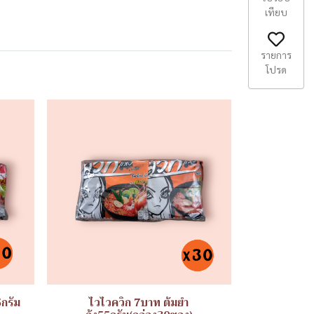
เทียบ
รายการ
โปรด
5กรัม
ไวไวควิก 7บาท ต้มยำ