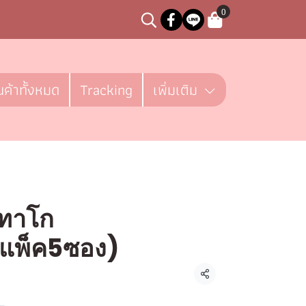
0
นค้าทั้งหมด
Tracking
เพิ่มเติม
ททาโก
(แพ็ค5ซอง)
ชิ้น
แชร์