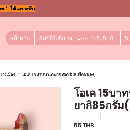
าย " ได้เลยครับ
หน้าหลัก
พื้นที่ให้บริการและการสั่งซื้อสินค้า
สิ
ลากระป๋อง
โอเค 15บาททาโกยากิ85กรัม(แพ็ค5ซอง)
โอเค 15บา
ยากิ85กรัม
SKU : l054
ขายแล้ว 0 
55 THB