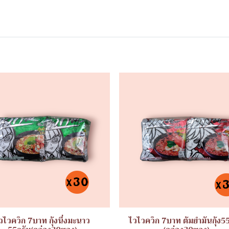
วไวควิก 7บาท กุ้งนึ่งมะนาว
ไวไวควิก 7บาท ต้มยำมันกุ้ง5