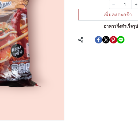
จำนวน
เพิ่มลงตะกร้า
หมวดหมู่:
อาหารกึ่งสำเร็จรู
แชร์