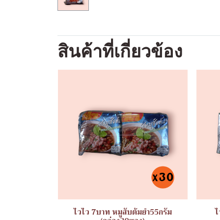
สินค้าที่เกี่ยวข้อง
ไวไว 7บาท หมูสับต้มยำ55กรัม
ไ