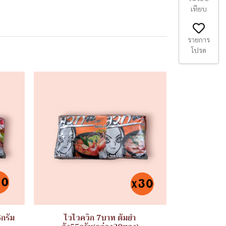
เทียบ
รายการ
โปรด
5กรัม
ไวไวควิก 7บาท ต้มยำ