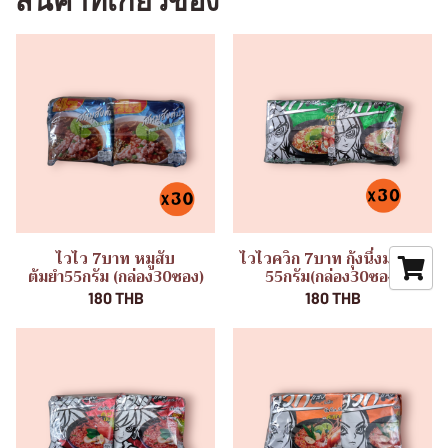
สินค้าที่เกี่ยวข้อง
ไวไว 7บาท หมูสับ
ไวไวควิก 7บาท กุ้งนึ่งมะนาว
ต้มยำ55กรัม (กล่อง30ซอง)
55กรัม(กล่อง30ซอง)
180 THB
180 THB