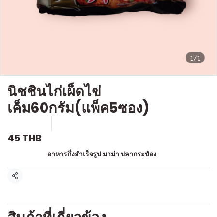
1/1
นิชชินไก่เผ็ดไข่
เค็ม60กรัม(แพ็ค5ซอง)
SKU : l056
ขายแล้ว 0 ชิ้น
45 THB
หมวดหมู่:
อาหารกึ่งสำเร็จรูป มาม่า ปลากระป๋อง
แชร์