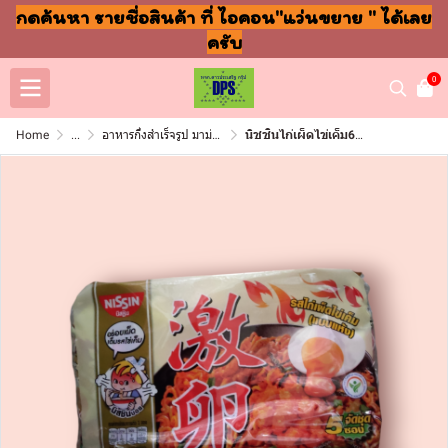
กดค้นหา รายชื่อสินค้า ที่ ไอคอน"แว่นขยาย " ได้เลย
ครับ
0
Home
...
อาหารกึ่งสำเร็จรูป มาม่า ปลากระป๋อง
นิชชินไก่เผ็ดไข่เค็ม60กรัม(แพ็ค5ซอง)