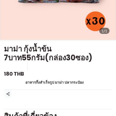
1/1
มาม่า กุ้งน้ำข้น
7บาท55กรัม(กล่อง30ซอง)
SKU : l007
ขายแล้ว 8 ชิ้น
180 THB
หมวดหมู่:
อาหารกึ่งสำเร็จรูป มาม่า ปลากระป๋อง
แชร์