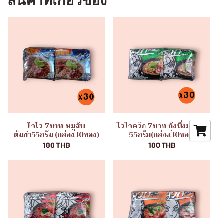
สินค้าที่เกี่ยวข้อง
ไวไว 7บาท หมูสับ
ไวไวควิก 7บาท กุ้งนึ่งมะนาว
ต้มยำ55กรัม (กล่อง30ซอง)
55กรัม(กล่อง30ซอง)
180 THB
180 THB