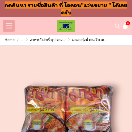
กดค้นหา รายชื่อสินค้า ที่ ไอคอน"แว่นขยาย " ได้เลย
ครับ
0
Home
...
อาหารกึ่งสำเร็จรูป มาม่า ปลากระป๋อง
มาม่า กุ้งน้ำข้น 7บาท55กรัม(กล่อง30ซอง)