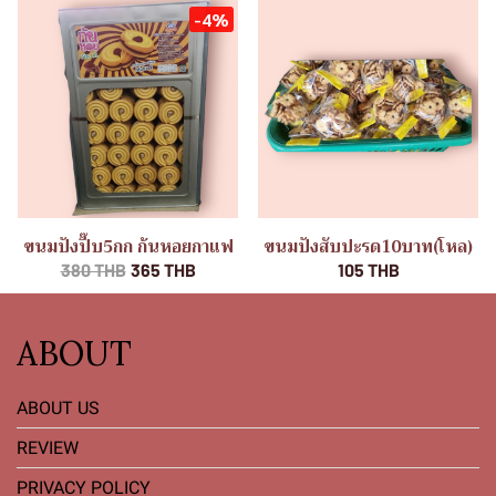
-4%
ขนมปังปี๊บ5กก ก้นหอยกาแฟ
ขนมปังสับปะรด10บาท(โหล)
380 THB
365 THB
105 THB
ABOUT
ABOUT US
REVIEW
PRIVACY POLICY