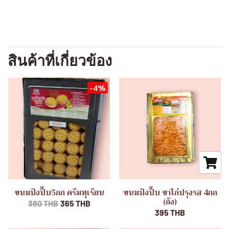
สินค้าที่เกี่ยวข้อง
-4%
ขนมปังปี๊บ5กก ครีมทุเรียน
ขนมปังปี๊บ ขาไก่ปรุงรส 4กก
(ถัง)
380 THB
365 THB
395 THB