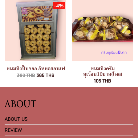
-4%
ขนมปังปี๊บ5กก ก้นหอยกาแฟ
ขนมปังครีม
ทุเรียน10บาท(โหล)
380 THB
365 THB
105 THB
ABOUT
ABOUT US
REVIEW