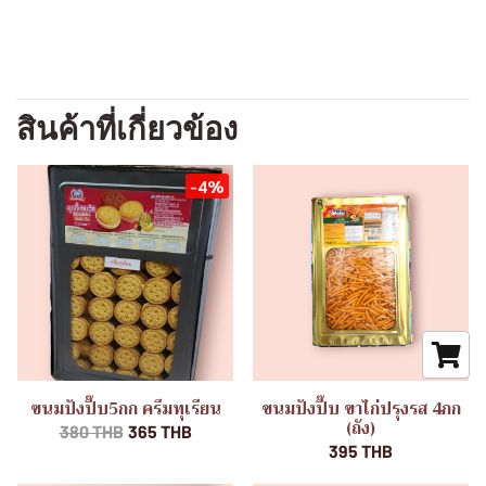
สินค้าที่เกี่ยวข้อง
-4%
ขนมปังปี๊บ5กก ครีมทุเรียน
ขนมปังปี๊บ ขาไก่ปรุงรส 4กก
(ถัง)
380 THB
365 THB
395 THB