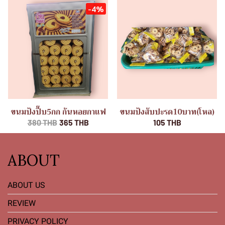
-4%
ขนมปังปี๊บ5กก ก้นหอยกาแฟ
ขนมปังสับปะรด10บาท(โหล)
380 THB
365 THB
105 THB
ABOUT
ABOUT US
REVIEW
PRIVACY POLICY