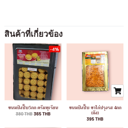
สินค้าที่เกี่ยวข้อง
-4%
ขนมปังปี๊บ5กก ครีมทุเรียน
ขนมปังปี๊บ ขาไก่ปรุงรส 4กก
(ถัง)
380 THB
365 THB
395 THB