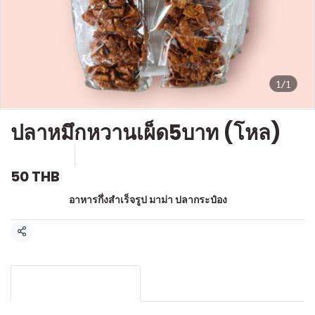
1/1
ปลาหมึกหวานเผ็ด5บาท (โหล)
SKU : l532
ขายแล้ว 0 ชิ้น
50 THB
หมวดหมู่:
อาหารกึ่งสำเร็จรูป มาม่า ปลากระป๋อง
แชร์
รายละเอียดสินค้า