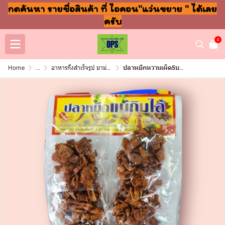
กดค้นหา รายชื่อสินค้า ที่ ไอคอน"แว่นขยาย " ได้เลย
ครับ
0
Home
...
อาหารกึ่งสำเร็จรูป มาม่า ปลากระป๋อง
ปลาหมึกหวานเผ็ด5บาท (โหล)