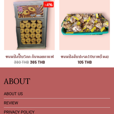
-4%
ขนมปังปี๊บ5กก ก้นหอยกาแฟ
ขนมปังสับปะรด10บาท(โหล)
380 THB
365 THB
105 THB
ABOUT
ABOUT US
REVIEW
PRIVACY POLICY