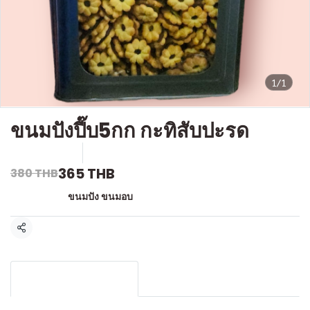
1/1
ขนมปังปี๊บ5กก กะทิสับปะรด
SKU : F-058
ขายแล้ว 0 ชิ้น
365 THB
380 THB
หมวดหมู่:
ขนมปัง ขนมอบ
แชร์
รายละเอียดสินค้า