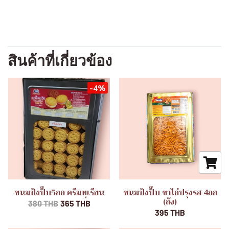
สินค้าที่เกี่ยวข้อง
-4%
ขนมปังปี๊บ5กก ครีมทุเรียน
ขนมปังปี๊บ ขาไก่ปรุงรส 4กก
(ถัง)
380 THB
365 THB
395 THB