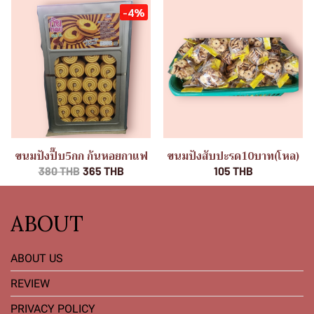
-4%
ขนมปังปี๊บ5กก ก้นหอยกาแฟ
ขนมปังสับปะรด10บาท(โหล)
380 THB
365 THB
105 THB
ABOUT
ABOUT US
REVIEW
PRIVACY POLICY