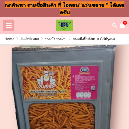
กดค้นหา รายชื่อสินค้า ที่ ไอคอน"แว่นขยาย " ได้เลย
ครับ
0
Home
สินค้าทั้งหมด
ขนมปัง ขนมอบ
ขนมปังปี๊บ5กก-ขาไก่ปรุงรส