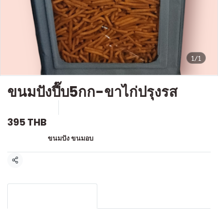
1/1
ขนมปังปี๊บ5กก-ขาไก่ปรุงรส
SKU : F-049
ขายแล้ว 0 ชิ้น
395 THB
หมวดหมู่:
ขนมปัง ขนมอบ
แชร์
รายละเอียดสินค้า