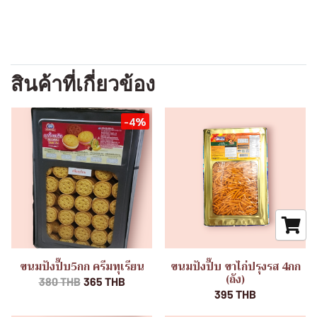
สินค้าที่เกี่ยวข้อง
-4%
ขนมปังปี๊บ5กก ครีมทุเรียน
ขนมปังปี๊บ ขาไก่ปรุงรส 4กก
(ถัง)
380 THB
365 THB
395 THB