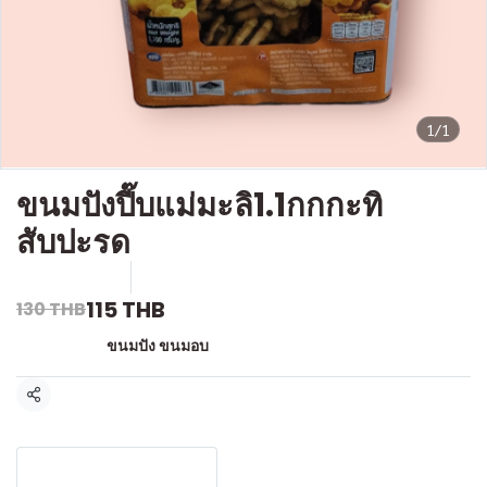
1/1
ขนมปังปี๊บแม่มะลิ1.1กกกะทิ
สับปะรด
SKU : F-040
ขายแล้ว 5 ชิ้น
115 THB
130 THB
หมวดหมู่:
ขนมปัง ขนมอบ
แชร์
รายละเอียดสินค้า