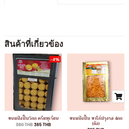
สินค้าที่เกี่ยวข้อง
-4%
ขนมปังปี๊บ5กก ครีมทุเรียน
ขนมปังปี๊บ ขาไก่ปรุงรส 4กก
(ถัง)
380 THB
365 THB