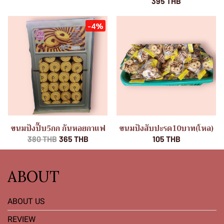
395 THB
-4%
ขนมปังปี๊บ5กก ก้นหอยกาแฟ
ขนมปังสับปะรด10บาท(โหล)
380 THB
365 THB
105 THB
ABOUT
ABOUT US
REVIEW