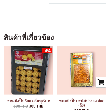
สินค้าที่เกี่ยวข้อง
-4%
ขนมปังปี๊บ5กก ครีมทุเรียน
ขนมปังปี๊บ ขาไก่ปรุงรส 4กก
(ถัง)
380 THB
365 THB