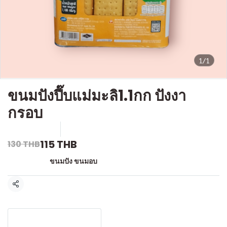
1/1
ขนมปังปี๊บแม่มะลิ1.1กก ปังงา
กรอบ
SKU : F-036
ขายแล้ว 0 ชิ้น
115 THB
130 THB
หมวดหมู่:
ขนมปัง ขนมอบ
แชร์
รายละเอียดสินค้า