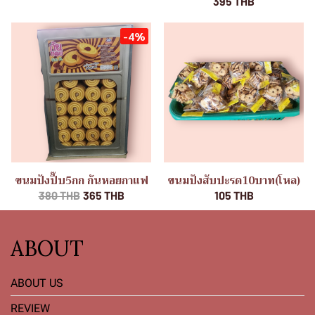
395 THB
-4%
ขนมปังปี๊บ5กก ก้นหอยกาแฟ
ขนมปังสับปะรด10บาท(โหล)
380 THB
365 THB
105 THB
ABOUT
ABOUT US
REVIEW