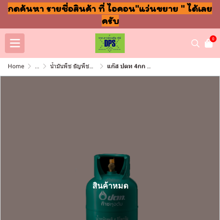
กดค้นหา รายชื่อสินค้า ที่ ไอคอน"แว่นขยาย " ได้เลย
ครับ
0
Home
...
น้ำมันพืช ธัญพืชและสินค้าราคาเปลี่ยนบ่อย
แก๊ส ปตท 4กก จิ๋วแจ๋ว
สินค้าหมด