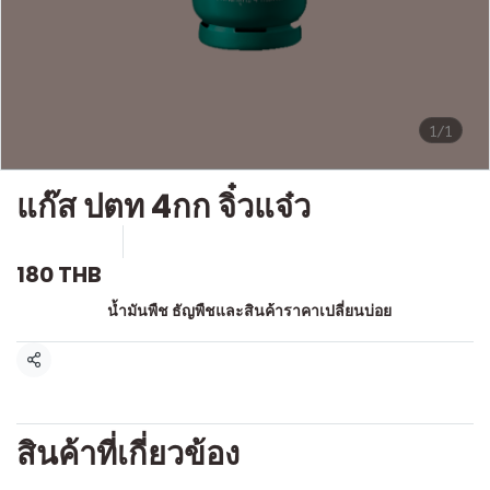
1/1
แก๊ส ปตท 4กก จิ๋วแจ๋ว
SKU : h300
ขายแล้ว 0 ชิ้น
180 THB
หมวดหมู่:
น้ำมันพืช ธัญพืชและสินค้าราคาเปลี่ยนบ่อย
แชร์
สินค้าที่เกี่ยวข้อง