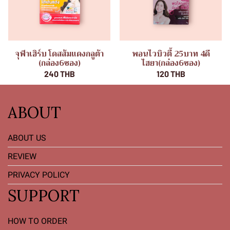
จุฬาเฮิร์บ โดสส้มแดงกลูต้า
พอนไวบิวตี้ 25บาท 4ดี
(กล่อง6ซอง)
ไฮยา(กล่อง6ซอง)
240 THB
120 THB
ABOUT
ABOUT US
REVIEW
PRIVACY POLICY
SUPPORT
HOW TO ORDER