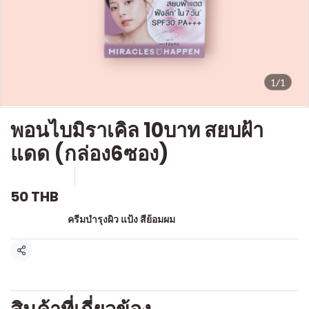
1/1
พอนไบมิราเคิล 10บาท สยบฝ้า
แดด (กล่อง6ซอง)
SKU : o001
ขายแล้ว 2 ชิ้น
50 THB
หมวดหมู่:
ครีมบำรุงผิว แป้ง สีย้อมผม
แชร์