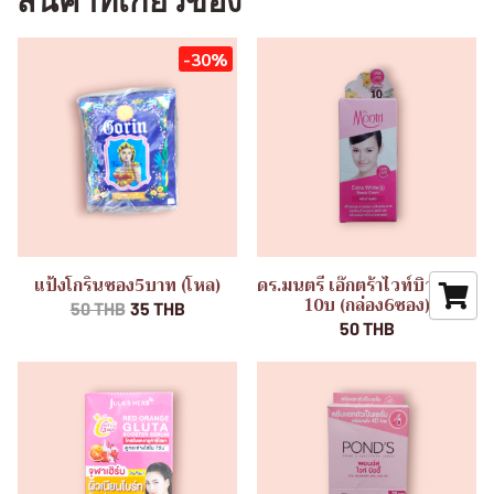
สินค้าที่เกี่ยวข้อง
-30%
แป้งโกรินซอง5บาท (โหล)
ดร.มนตรี เอ๊กตร้าไวท์บิวตี้ครีม
10บ (กล่อง6ซอง)
50 THB
35 THB
50 THB