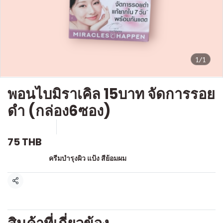
1/1
พอนไบมิราเคิล 15บาท จัดการรอย
ดำ (กล่อง6ซอง)
SKU : o004
ขายแล้ว 0 ชิ้น
75 THB
หมวดหมู่:
ครีมบำรุงผิว แป้ง สีย้อมผม
แชร์