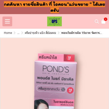
กดค้นหา รายชื่อสินค้า ที่ ไอคอน"แว่นขยาย " ได้เลย
ครับ
0
Home
...
ครีมบำรุงผิว แป้ง สีย้อมผม
พอนไบมิราเคิล 15บาท จัดการรอยดำ (กล่อง6ซอง)