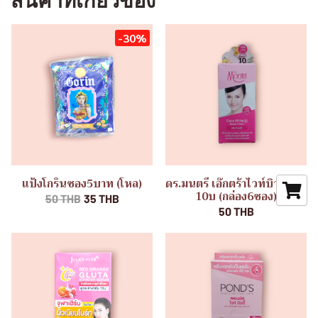
สินค้าที่เกี่ยวข้อง
-30%
แป้งโกรินซอง5บาท (โหล)
ดร.มนตรี เอ๊กตร้าไวท์บิวตี้ครีม
10บ (กล่อง6ซอง)
50 THB
35 THB
50 THB