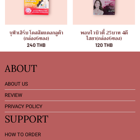
จุฬาเฮิร์บ โดสส้มแดงกลูต้า
พอนไวบิวตี้ 25บาท 4ดี
(กล่อง6ซอง)
ไฮยา(กล่อง6ซอง)
240 THB
120 THB
ABOUT
ABOUT US
REVIEW
PRIVACY POLICY
SUPPORT
HOW TO ORDER