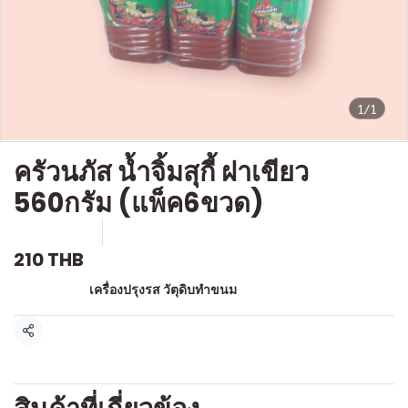
1/1
ครัวนภัส น้ำจิ้มสุกี้ ฝาเขียว
560กรัม (แพ็ค6ขวด)
SKU : g388
ขายแล้ว 0 ชิ้น
210 THB
หมวดหมู่:
เครื่องปรุงรส วัตุดิบทำขนม
แชร์