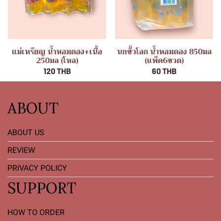
แม่เหรียญ น้ำหอมดอง+เนื้อ
นกขั้วโลก น้ำหอมดอง 850มล
250มล (โหล)
(แพ็ค6ขวด)
120 THB
60 THB
ABOUT
ABOUT US
REVIEW
PRIVACY POLICY
SUPPORT
HOW TO ORDER