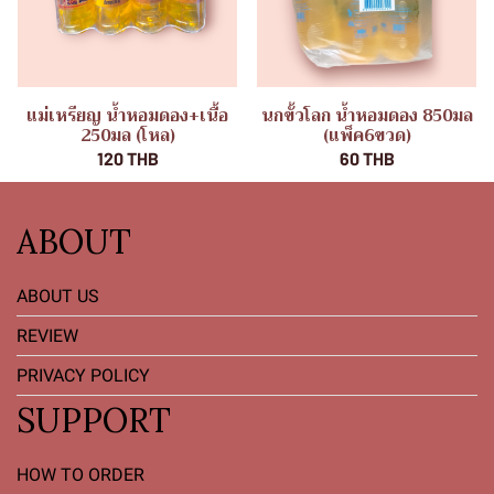
แม่เหรียญ น้ำหอมดอง+เนื้อ
นกขั้วโลก น้ำหอมดอง 850มล
250มล (โหล)
(แพ็ค6ขวด)
120 THB
60 THB
ABOUT
ABOUT US
REVIEW
PRIVACY POLICY
SUPPORT
HOW TO ORDER