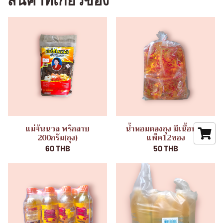
สินค้าที่เกี่ยวข้อง
แม่จันนวล พริกลาบ
น้ำหอมดองถุง มีเนื้อหอม
200กรัม(ถุง)
แพ็ค12ซอง
60 THB
50 THB