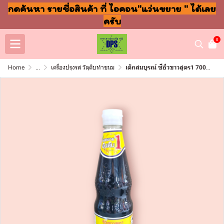
กดค้นหา รายชื่อสินค้า ที่ ไอคอน"แว่นขยาย " ได้เลย
ครับ
0
Home
...
เครื่องปรุงรส วัตุดิบทำขนม
เด็กสมบูรณ์ ซีอิ๋วขาวสูตร1 700มล (ขวดแก้ว)