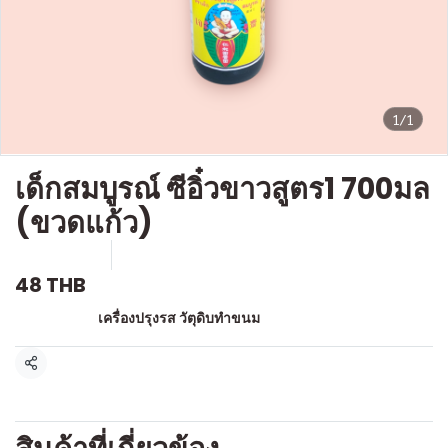
1/1
เด็กสมบูรณ์ ซีอิ๋วขาวสูตร1 700มล
(ขวดแก้ว)
SKU : g375
ขายแล้ว 0 ชิ้น
48 THB
หมวดหมู่:
เครื่องปรุงรส วัตุดิบทำขนม
แชร์