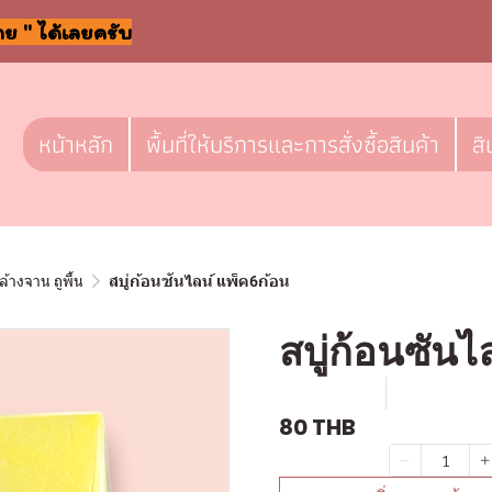
าย " ได้เลยครับ
หน้าหลัก
พื้นที่ให้บริการและการสั่งซื้อสินค้า
สิ
ล้างจาน ถูพื้น
สบู่ก้อนซันไลน์ แพ็ค6ก้อน
สบู่ก้อนซันไ
SKU : c029
ขายแล้ว 0 
80 THB
จำนวน