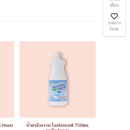
เทียบ
รายการ
โปรด
ค3ซอง)
น้ำยาล้างจาน ไลปอนเอฟ 750มล.