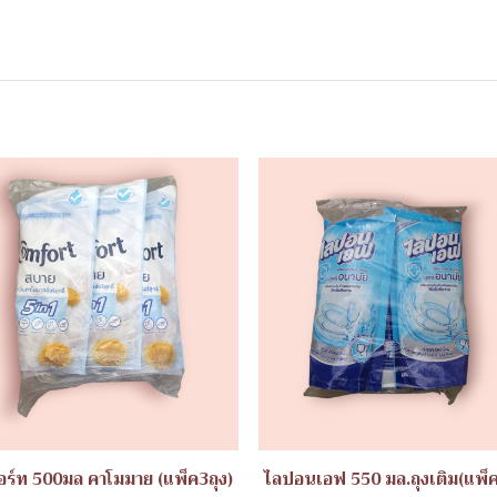
ร์ท 500มล คาโมมาย (แพ็ค3ถุง)
ไลปอนเอฟ 550 มล.ถุงเติม(แพ็