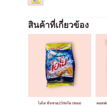
สินค้าที่เกี่ยวข้อง
โอโม ซันชาย250กรัม (ซอง)
คอมฟอ