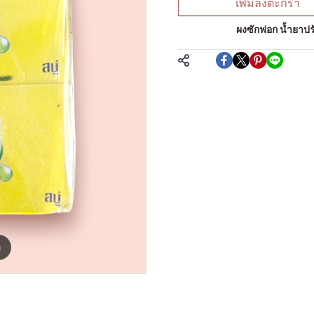
เพิ่มลงตะกร้า
หมวดหมู่:
ผงซักฟอก น้ำยาปรับ
แชร์
m