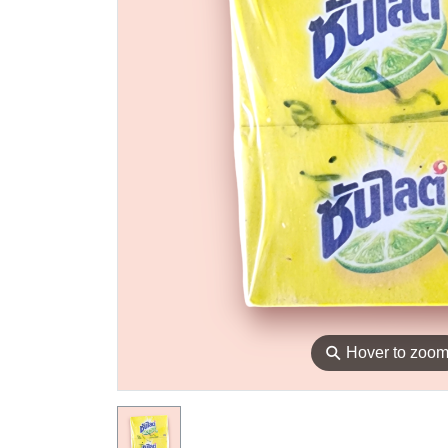
⚲
Hover to zoo