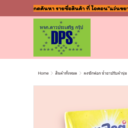
กดค้นหา รายชื่อสินค้า ที่ ไอคอน"แว่นขย
Home
สินค้าทั้งหมด
ผงซักฟอก น้ำยาปรับผ้านุ่ม 