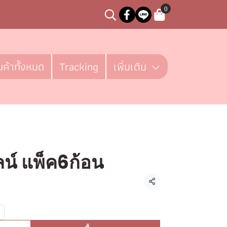
0
นค้าทั้งหมด
Tracking
เพิ่มเติม
ลน์ แพ็ค6ก้อน
ชิ้น
แชร์