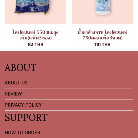
ไลปอนเอฟ 550 มล.ถุง
น้ำยาล้างจาน ไลปอนเอฟ
เติม(แพ็ค3ซอง)
750มล.(แพ็ค3ขวด)
63 THB
110 THB
ABOUT
ABOUT US
REVIEW
PRIVACY POLICY
SUPPORT
HOW TO ORDER