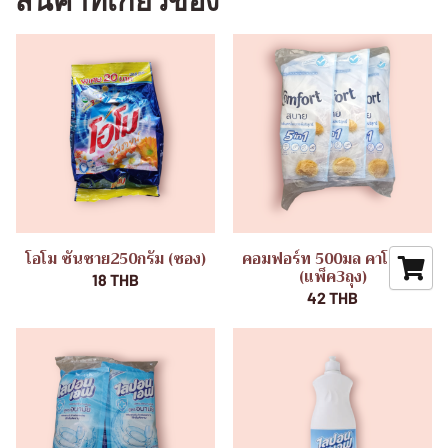
สินค้าที่เกี่ยวข้อง
โอโม ซันชาย250กรัม (ซอง)
คอมฟอร์ท 500มล คาโมมาย
(แพ็ค3ถุง)
18 THB
42 THB