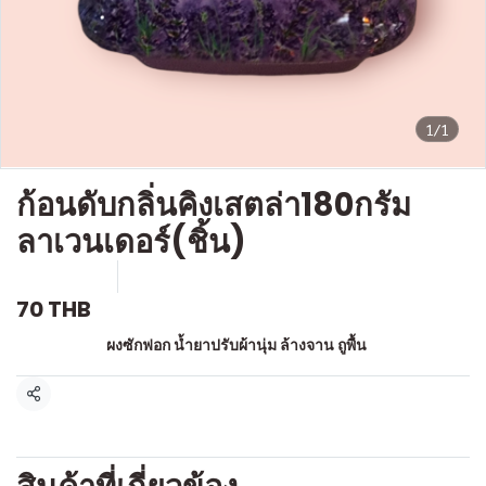
1/1
ก้อนดับกลิ่นคิงเสตล่า180กรัม
ลาเวนเดอร์(ชิ้น)
SKU : c910
ขายแล้ว 0 ชิ้น
70 THB
หมวดหมู่:
ผงซักฟอก น้ำยาปรับผ้านุ่ม ล้างจาน ถูพื้น
แชร์