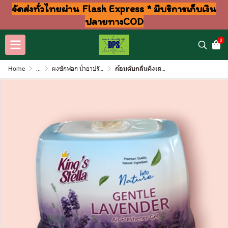
จัดส่งทั่วไทยผ่าน Flash Express * มีบริการเก็บเงิน
ปลายทางCOD
0
Home
...
ผงซักฟอก น้ำยาปรับผ้านุ่ม ล้างจาน ถูพื้น
ก้อนดับกลิ่นคิงเสตล่า180กรัม ลาเวนเดอร์(ชิ้น)