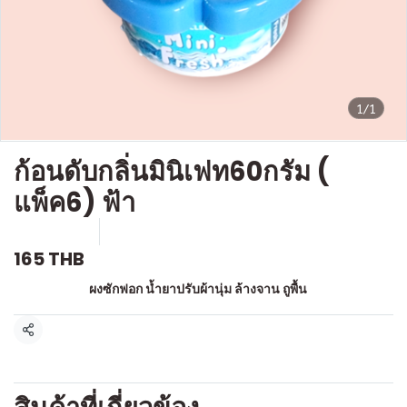
1/1
ก้อนดับกลิ่นมินิเฟท60กรัม (
แพ็ค6) ฟ้า
SKU : c914
ขายแล้ว 0 ชิ้น
165 THB
หมวดหมู่:
ผงซักฟอก น้ำยาปรับผ้านุ่ม ล้างจาน ถูพื้น
แชร์