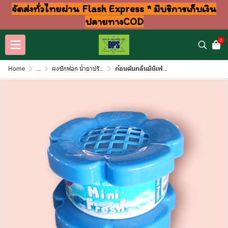
จัดส่งทั่วไทยผ่าน Flash Express * มีบริการเก็บเงิน
ปลายทางCOD
0
Home
...
ผงซักฟอก น้ำยาปรับผ้านุ่ม ล้างจาน ถูพื้น
ก้อนดับกลิ่นมินิเฟท60กรัม ( แพ็ค6) ฟ้า