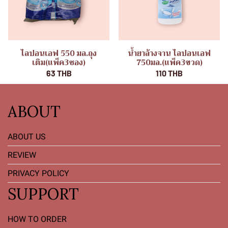
ไลปอนเอฟ 550 มล.ถุง
น้ำยาล้างจาน ไลปอนเอฟ
เติม(แพ็ค3ซอง)
750มล.(แพ็ค3ขวด)
63 THB
110 THB
ABOUT
ABOUT US
REVIEW
PRIVACY POLICY
SUPPORT
HOW TO ORDER