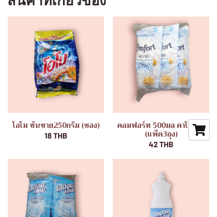
สินค้าที่เกี่ยวข้อง
โอโม ซันชาย250กรัม (ซอง)
คอมฟอร์ท 500มล คาโมมาย
(แพ็ค3ถุง)
18 THB
42 THB